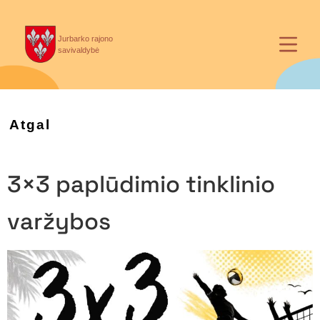
Jurbarko rajono
savivaldybė
Atgal
3×3 paplūdimio tinklinio
varžybos