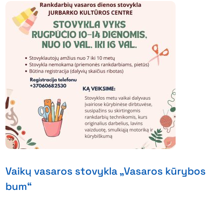
Vaikų vasaros stovykla „Vasaros kūrybos
bum“