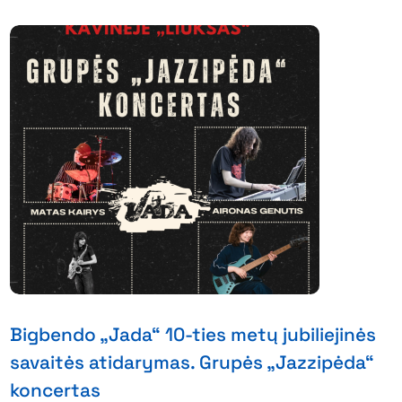
Bigbendo „Jada“ 10-ties metų jubiliejinės
savaitės atidarymas. Grupės „Jazzipėda“
koncertas