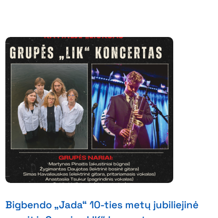
Bigbendo „Jada“ 10-ties metų jubiliejinė