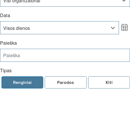
Visi organizatoriai
Data
Visos dienos
Paieška
Tipas
Renginiai
Parodos
Kiti