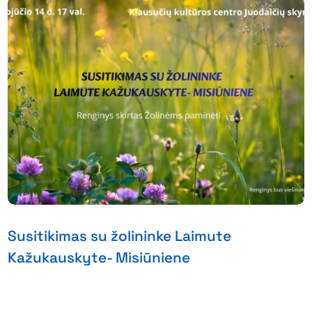
Susitikimas su žolininke Laimute
Kažukauskyte- Misiūniene