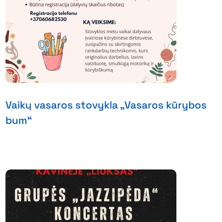
Vaikų vasaros stovykla „Vasaros kūrybos
bum“