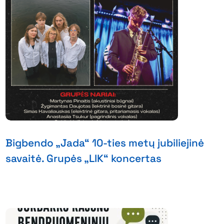
Bigbendo „Jada“ 10-ties metų jubiliejinė
savaitė. Grupės „LIK“ koncertas