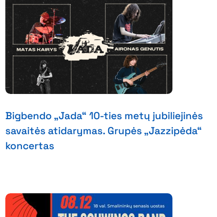
Bigbendo „Jada“ 10-ties metų jubiliejinės
savaitės atidarymas. Grupės „Jazzipėda“
koncertas