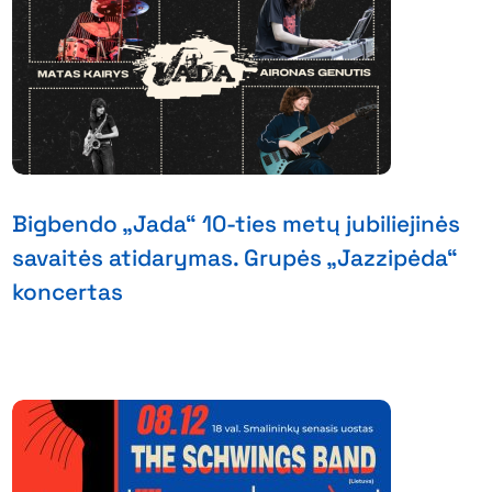
Bigbendo „Jada“ 10-ties metų jubiliejinės
savaitės atidarymas. Grupės „Jazzipėda“
koncertas