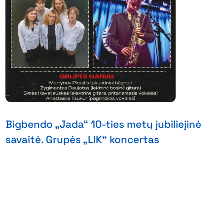
Bigbendo „Jada“ 10-ties metų jubiliejinė
savaitė. Grupės „LIK“ koncertas