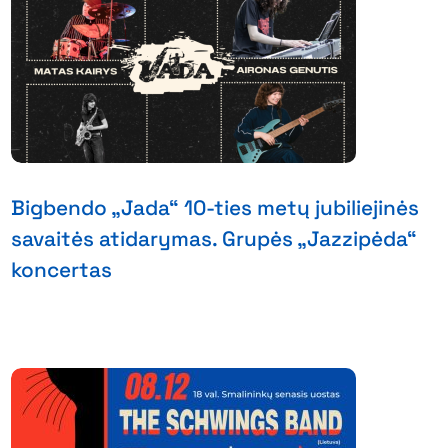
Bigbendo „Jada“ 10-ties metų jubiliejinės
savaitės atidarymas. Grupės „Jazzipėda“
koncertas