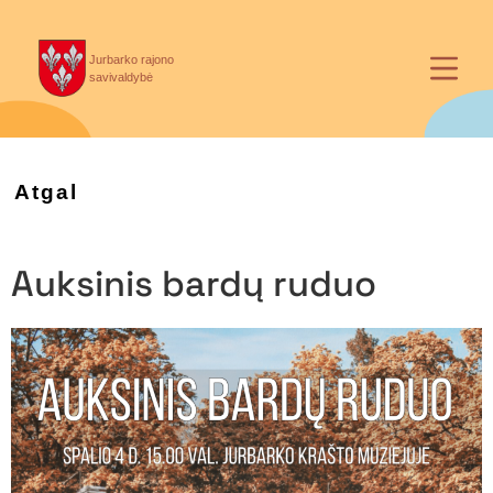
Jurbarko rajono
savivaldybė
Atgal
Auksinis bardų ruduo