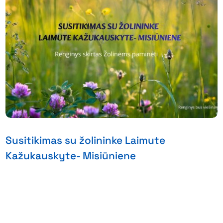
Susitikimas su žolininke Laimute
Kažukauskyte- Misiūniene