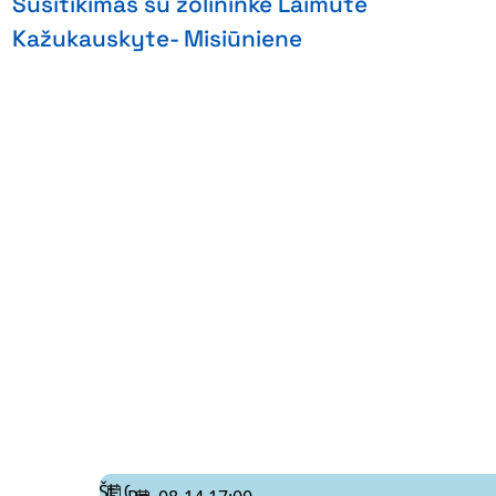
Susitikimas su žolininke Laimute
Kažukauskyte- Misiūniene
Št. 08-08 11:00