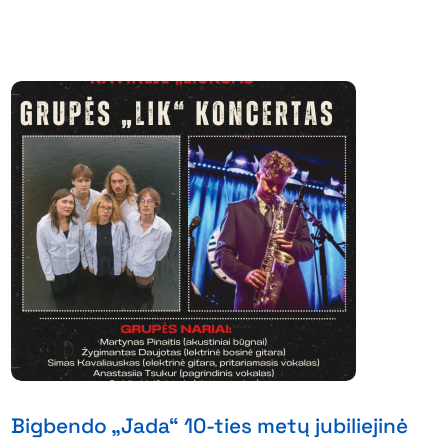
Bigbendo „Jada“ 10-ties metų jubiliejinė