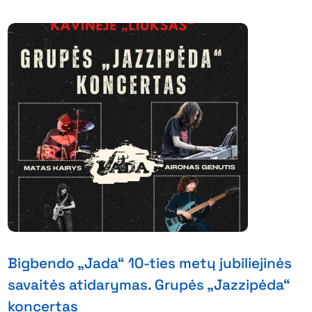
Bigbendo „Jada“ 10-ties metų jubiliejinės
savaitės atidarymas. Grupės „Jazzipėda“
koncertas