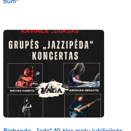
bum“
Bigbendo „Jada“ 10-ties metų jubiliejinės