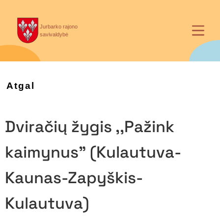
Jurbarko rajono
savivaldybė
Atgal
Dviračių žygis ,,Pažink
kaimynus” (Kulautuva-
Kaunas-Zapyškis-
Kulautuva)