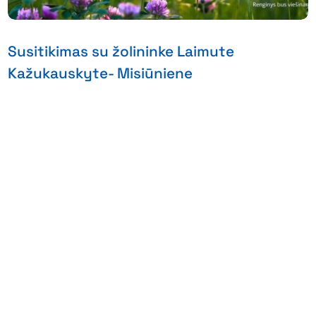
Susitikimas su žolininke Laimute
Kažukauskyte- Misiūniene