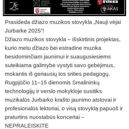
Prasideda džiazo muzikos stovykla „Nauji vėjai
Jurbarke 2025“!
Džiazo muzikos stovykla – išskirtinis projektas,
kurio metu džiazo bei estradine muzika
besidominčiam jaunimui ir suaugusiesiems
suteikiama galimybė vystyti savo gebėjimus,
mokantis iš geriausių tos srities pedagogų.
Rugpjūčio 11–15 dienomis Smalininkų
technologijų ir verslo mokykloje susitiks
muzikalūs Jurbarko krašto jaunimo atstovai ir
profesionalūs lektoriai, o visą stovyklą papuoš ir
praturtins nuostabūs koncertai –
NEPRALEISKITE