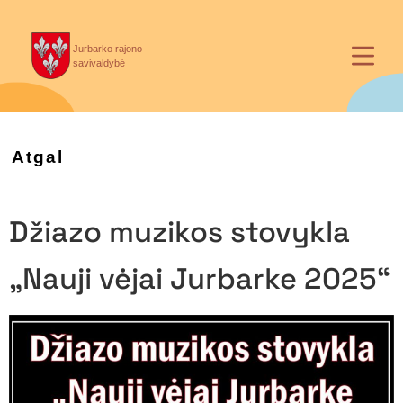
Jurbarko rajono
savivaldybė
Atgal
Džiazo muzikos stovykla
„Nauji vėjai Jurbarke 2025“