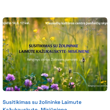
Susitikimas su žolininke Laimute
Kažukauskyte- Misiūniene