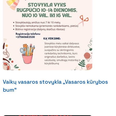
Vaikų vasaros stovykla „Vasaros kūrybos
bum“