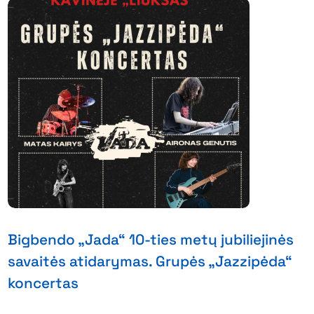
Bigbendo „Jada“ 10-ties metų jubiliejinės
savaitės atidarymas. Grupės „Jazzipėda“
koncertas