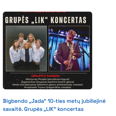
Bigbendo „Jada“ 10-ties metų jubiliejinė
savaitė. Grupės „LIK“ koncertas