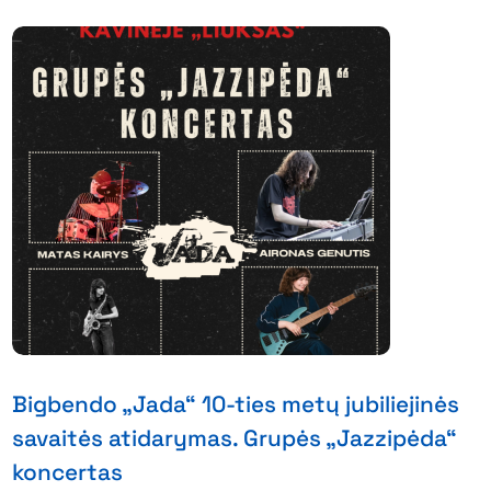
Bigbendo „Jada“ 10-ties metų jubiliejinės
savaitės atidarymas. Grupės „Jazzipėda“
koncertas