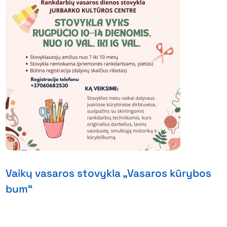
Vaikų vasaros stovykla „Vasaros kūrybos
bum“