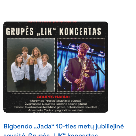
Bigbendo „Jada“ 10-ties metų jubiliejinė
savaitė. Grupės „LIK“ koncertas