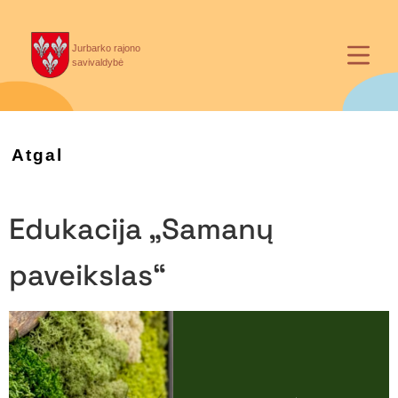
Jurbarko rajono
savivaldybė
Atgal
Edukacija „Samanų
paveikslas“