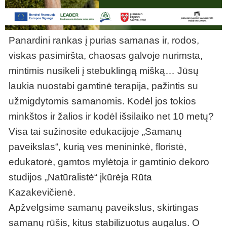
Panardini rankas į purias samanas ir, rodos,
viskas pasimiršta, chaosas galvoje nurimsta,
mintimis nusikeli į stebuklingą mišką… Jūsų
laukia nuostabi gamtinė terapija, pažintis su
užmigdytomis samanomis. Kodėl jos tokios
minkštos ir žalios ir kodėl išsilaiko net 10 metų?
Visa tai sužinosite edukacijoje „Samanų
paveikslas“, kurią ves menininkė, floristė,
edukatorė, gamtos mylėtoja ir gamtinio dekoro
studijos „Natūralistė“ įkūrėja Rūta
Kazakevičienė.
Apžvelgsime samanų paveikslus, skirtingas
samanų rūšis, kitus stabilizuotus augalus. O