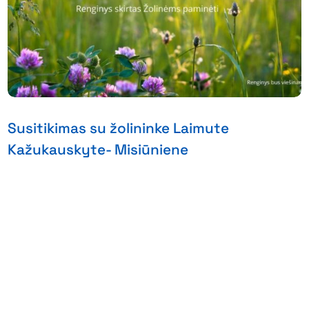
Susitikimas su žolininke Laimute
Kažukauskyte- Misiūniene