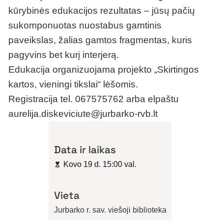
kūrybinės edukacijos rezultatas – jūsų pačių
sukomponuotas nuostabus gamtinis
paveikslas, žalias gamtos fragmentas, kuris
pagyvins bet kurį interjerą.
Edukacija organizuojama projekto „Skirtingos
kartos, vieningi tikslai“ lėšomis.
Registracija tel. 067575762 arba elpaštu
aurelija.diskeviciute@jurbarko-rvb.lt
Data ir laikas
Kovo 19 d. 15:00 val.
Vieta
Jurbarko r. sav. viešoji biblioteka