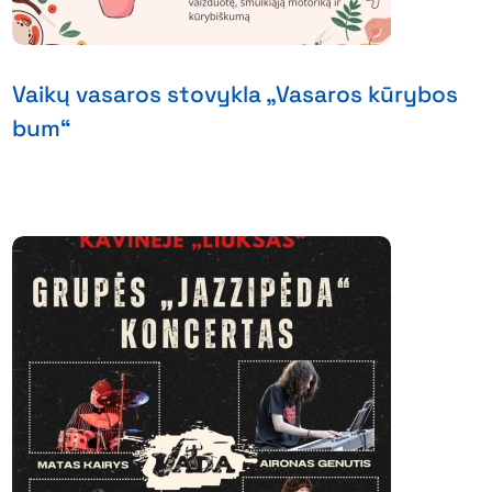
Vaikų vasaros stovykla „Vasaros kūrybos
bum“