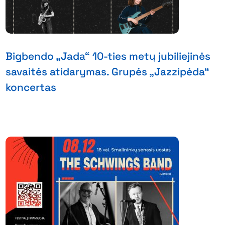
Bigbendo „Jada“ 10-ties metų jubiliejinės
savaitės atidarymas. Grupės „Jazzipėda“
koncertas