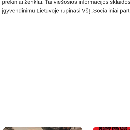
prekiniai ženklai. Tai viešosios informacijos sklai
įgyvendinimu Lietuvoje rūpinasi VšĮ „Socialiniai partn