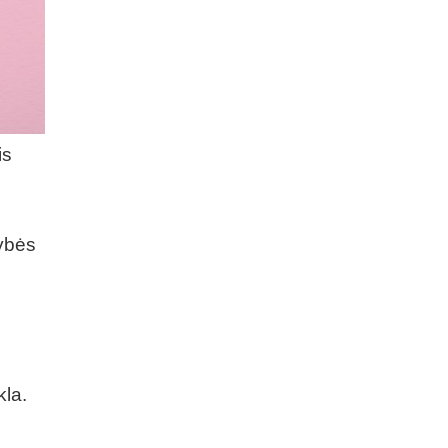
is
s
lybės
kla.