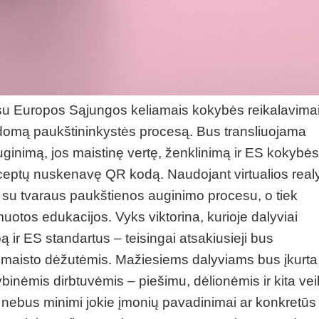
i su Europos Sąjungos keliamais kokybės reikalavima
vykdomą paukštininkystės procesą. Bus transliuojama
inimą, jos maistinę vertę, ženklinimą ir ES kokybė
receptų nuskenavę QR kodą. Naudojant virtualios rea
ntį su tvaraus paukštienos auginimo procesu, o tiek
otos edukacijos. Vyks viktorina, kurioje dalyviai
 ir ES standartus – teisingai atsakiusieji bus
r maisto dėžutėmis. Mažiesiems dalyviams bus įkurta
inėmis dirbtuvėmis – piešimu, dėlionėmis ir kita vei
nebus minimi jokie įmonių pavadinimai ar konkretūs