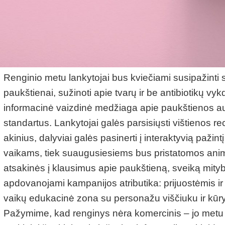
Renginio metu lankytojai bus kviečiami susipažint
paukštienai, sužinoti apie tvarų ir be antibiotikų 
informacinė vaizdinė medžiaga apie paukštienos aug
standartus. Lankytojai galės parsisiųsti vištienos 
akinius, dalyviai galės pasinerti į interaktyvią paži
vaikams, tiek suaugusiesiems bus pristatomos animu
atsakinės į klausimus apie paukštieną, sveiką mitybą
apdovanojami kampanijos atributika: prijuostėmis i
vaikų edukacinė zona su personažu viščiuku ir kūryb
Pažymime, kad renginys nėra komercinis – jo metu 