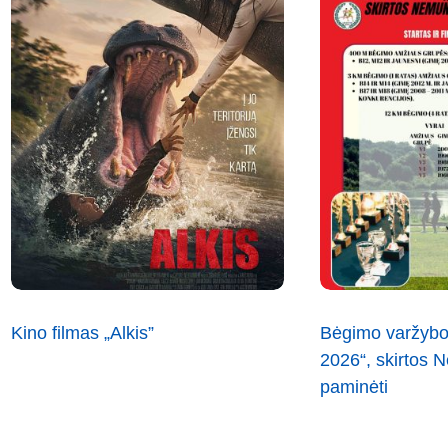
Kino filmas „Alkis”
Bėgimo varžybo
2026“, skirtos
paminėti