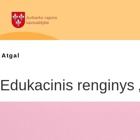
Jurbarko rajono
savivaldybė
Atgal
Edukacinis renginys „