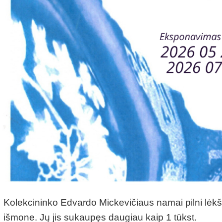
Kolekcininko Edvardo Mickevičiaus namai pilni lėkšči
išmone. Jų jis sukaupęs daugiau kaip 1 tūkst.