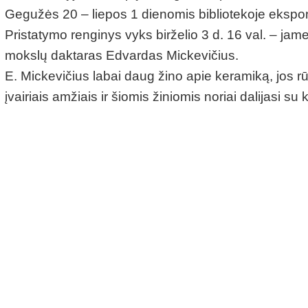
Gegužės 20 – liepos 1 dienomis bibliotekoje ekspon
Pristatymo renginys vyks birželio 3 d. 16 val. – jam
mokslų daktaras Edvardas Mickevičius.
E. Mickevičius labai daug žino apie keramiką, jos rūši
įvairiais amžiais ir šiomis žiniomis noriai dalijasi su