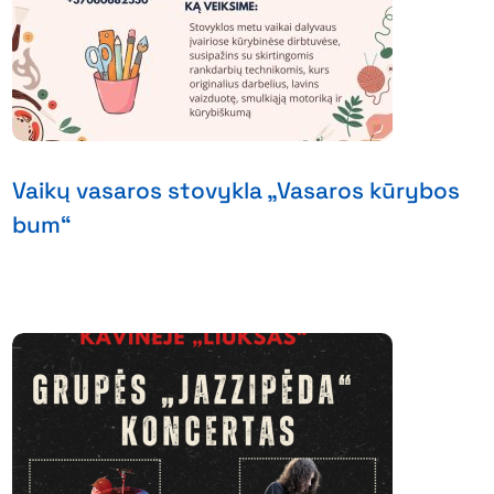
Vaikų vasaros stovykla „Vasaros kūrybos
bum“