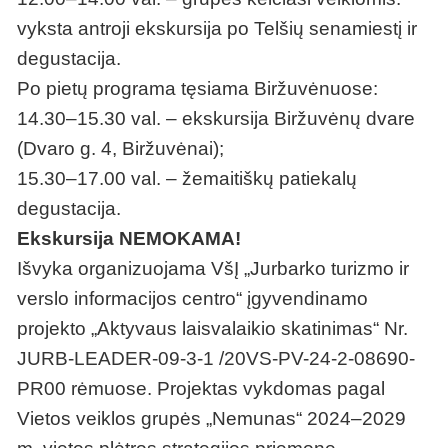
vyksta antroji ekskursija po Telšių senamiestį ir
degustacija.
Po pietų programa tęsiama Biržuvėnuose:
14.30–15.30 val. – ekskursija Biržuvėnų dvare
(Dvaro g. 4, Biržuvėnai);
15.30–17.00 val. – žemaitiškų patiekalų
degustacija.
Ekskursija NEMOKAMA!
Išvyka organizuojama VšĮ „Jurbarko turizmo ir
verslo informacijos centro“ įgyvendinamo
projekto „Aktyvaus laisvalaikio skatinimas“ Nr.
JURB-LEADER-09-3-1 /20VS-PV-24-2-08690-
PR00 rėmuose. Projektas vykdomas pagal
Vietos veiklos grupės „Nemunas“ 2024–2029