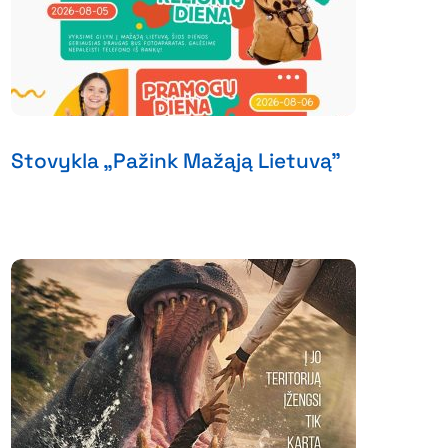
Stovykla „Pažink Mažąją Lietuvą”