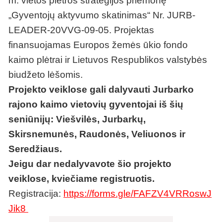
m. vietos plėtros strategijos priemonę
„Gyventojų aktyvumo skatinimas“ Nr. JURB-
LEADER-20VVG-09-05. Projektas
finansuojamas Europos žemės ūkio fondo
kaimo plėtrai ir Lietuvos Respublikos valstybės
biudžeto lėšomis.
Projekto veiklose gali dalyvauti Jurbarko
rajono kaimo vietovių gyventojai iš šių
seniūnijų: Viešvilės, Jurbarkų,
Skirsnemunės, Raudonės, Veliuonos ir
Seredžiaus.
Jeigu dar nedalyvavote šio projekto
veiklose, kviečiame registruotis.
Registracija:
https://forms.gle/FAFZV4VRRoswJ
Jik8