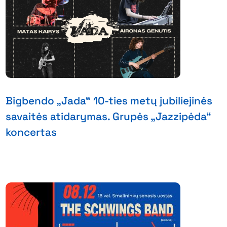
Bigbendo „Jada“ 10-ties metų jubiliejinės
savaitės atidarymas. Grupės „Jazzipėda“
koncertas