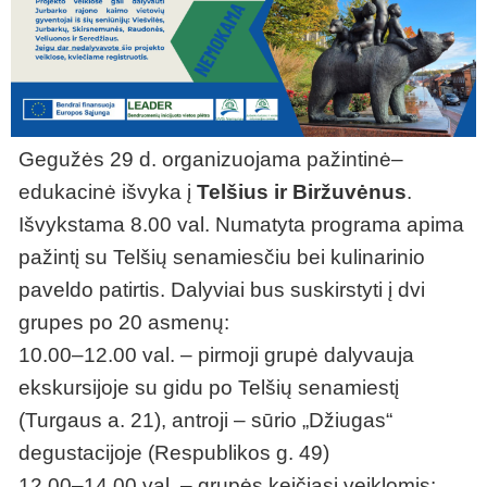
Gegužės 29 d. organizuojama pažintinė–
edukacinė išvyka į
Telšius ir Biržuvėnus
.
Išvykstama 8.00 val. Numatyta programa apima
pažintį su Telšių senamiesčiu bei kulinarinio
paveldo patirtis. Dalyviai bus suskirstyti į dvi
grupes po 20 asmenų:
10.00–12.00 val. – pirmoji grupė dalyvauja
ekskursijoje su gidu po Telšių senamiestį
(Turgaus a. 21), antroji – sūrio „Džiugas“
degustacijoje (Respublikos g. 49)
12.00–14.00 val. – grupės keičiasi veiklomis: