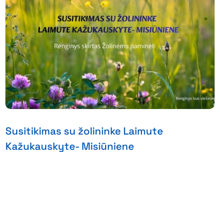
Susitikimas su žolininke Laimute
Kažukauskyte- Misiūniene