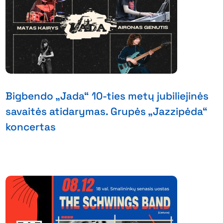
Bigbendo „Jada“ 10-ties metų jubiliejinės
savaitės atidarymas. Grupės „Jazzipėda“
koncertas