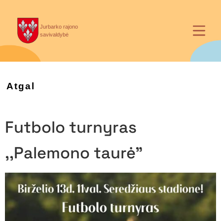
Jurbarko rajono
savivaldybė
Atgal
Futbolo turnyras
,,Palemono taurė”