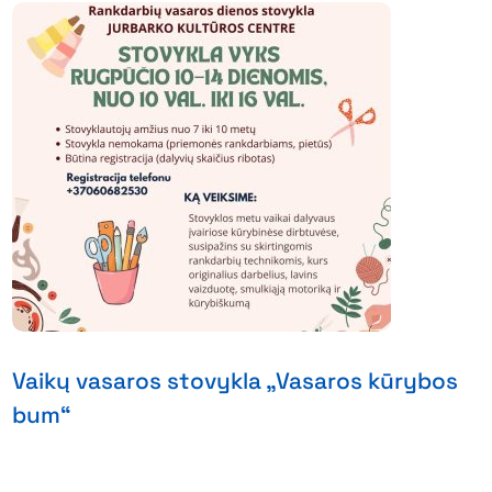
Vaikų vasaros stovykla „Vasaros kūrybos
bum“