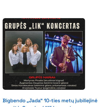
Bigbendo „Jada“ 10-ties metų jubiliejinė