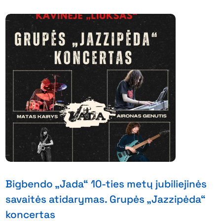
Bigbendo „Jada“ 10-ties metų jubiliejinės
savaitės atidarymas. Grupės „Jazzipėda“
koncertas