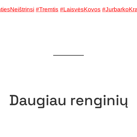
tiesNeištrinsi
#Tremtis
#LaisvėsKovos
#JurbarkoKr
Daugiau renginių