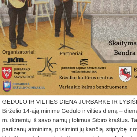
GEDULO IR VILTIES DIENA JURBARKE IR LYBI
Birželio 14-ąją minime Gedulo ir vilties dieną – di
m. ištremtų iš savo namų į tolimus Sibiro kraštus. Tai d
partizanų atminimą, prisiminti jų kančią, stiprybę ir 