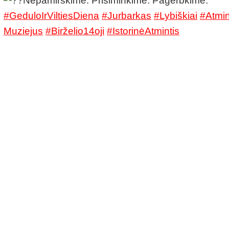
Nepamirškime. Prisiminkime. Pagerbkime.
#GeduloIrViltiesDiena
#Jurbarkas
#Lybiškiai
#Atmin
Muziejus
#Birželio14oji
#IstorinėAtmintis