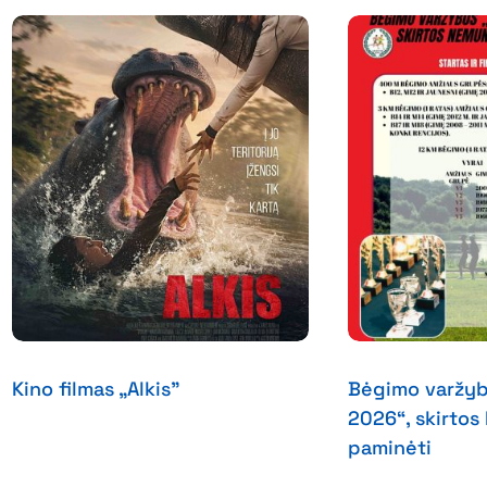
Kino filmas „Alkis”
Bėgimo varžyb
2026“, skirto
paminėti