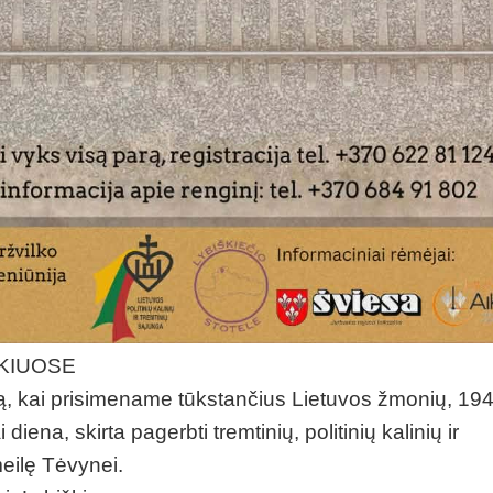
ŠKIUOSE
eną, kai prisimename tūkstančius Lietuvos žmonių, 19
iena, skirta pagerbti tremtinių, politinių kalinių ir
meilę Tėvynei.