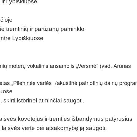
ir Lybiškiuose.
čioje
e tremtinių ir partizanų paminklo
entre Lybiškiuose
emtinių moterų vokalinis ansamblis „Versmė“ (vad. Arūnas
etas „Plieninės varlės“ (akustinė patriotinių dainų progr
iuose
skirti istorinei atminčiai saugoti.
 laisvės kovotojus ir tremties išbandymus patyrusius
 laisvės vertę bei atsakomybę ją saugoti.