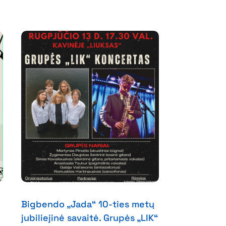
Bigbendo „Jada“ 10-ties metų
jubiliejinė savaitė. Grupės „LIK“