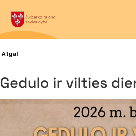
Jurbarko rajono
savivaldybė
Atgal
Gedulo ir vilties d