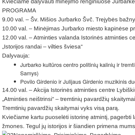
Kviečiame dalyvauti minėjimo renginiuose Jurbarke 
PROGRAMA
9.00 val. – Šv. Mišios Jurbarko Švč. Trejybės bažny
10.00 val. – Minėjimas Jurbarko miesto kapinėse pri
12.00 val. – Atminties valanda Istorinės atminties c
„Istorijos randai – vilties šviesa“
Dalyvauja:
Jurbarko kultūros centro politinių kalinių ir tr
Samys)
Povilo Girdenio ir Julijaus Girdenio muzikinis du
14.00 val. – Akcija Istorinės atminties centre Lybišk
„Atminties neištrinsi“ – tremtinių pavardžių skaitymai, 
Tremtinių pavardžių skaitymai vyks visą parą.
Kviečiame kartu puoselėti istorinę atmintį, pagerbti
žmones. Tegul jų istorijos ir šiandien primena mums