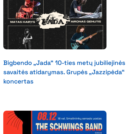
Bigbendo „Jada“ 10-ties metų jubiliejinės
savaitės atidarymas. Grupės „Jazzipėda“
koncertas