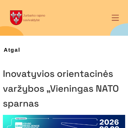
Jurbarko rajono
savivaldybė
Atgal
Inovatyvios orientacinės
varžybos „Vieningas NATO
sparnas