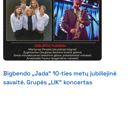
Bigbendo „Jada“ 10-ties metų jubiliejinė
savaitė. Grupės „LIK“ koncertas