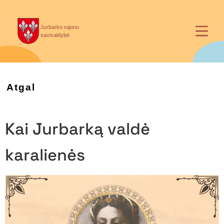
Jurbarko rajono
savivaldybė
Atgal
Kai Jurbarką valdė
karalienės