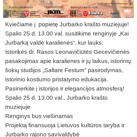
Kviečiame į popietę Jurbarko krašto muziejuje!
Spalio 25 d. 13.00 val. susitikime renginyje „Kai
Jurbarką valdė karalienės“, kur lauks:
Istorikės dr. Rasos Leonavičiūtės Gecevičienės
pasakojimas apie karalienes ir jų laikus, istorinių
šokių studijos „Saltare Festum“ pasirodymas,
istorinio kostiumo pristatymo edukacija.
Pasinerkite į istorijos ir elegancijos atmosferą!
Spalio 25 d. 13.00 val., Jurbarko krašto
muziejuje
Renginys bus viešinamas
Projektą finansuoja Lietuvos kultūros taryba ir
Jurbarko rajono savivaldybė