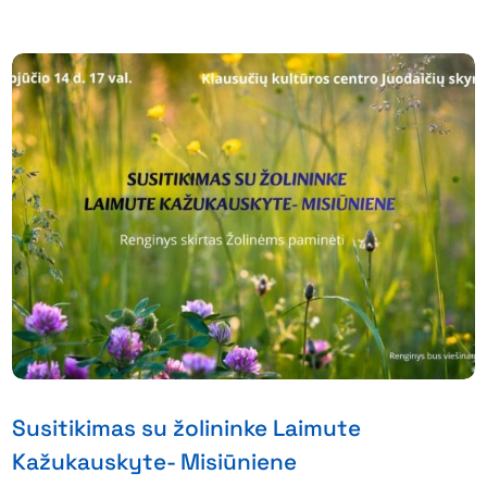
Susitikimas su žolininke Laimute
Kažukauskyte- Misiūniene