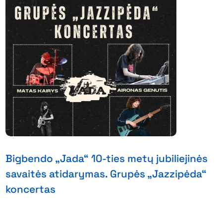
Bigbendo „Jada“ 10-ties metų jubiliejinės
savaitės atidarymas. Grupės „Jazzipėda“
koncertas