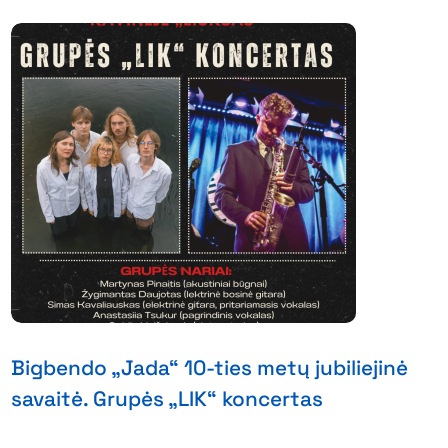
Bigbendo „Jada“ 10-ties metų jubiliejinė
savaitė. Grupės „LIK“ koncertas