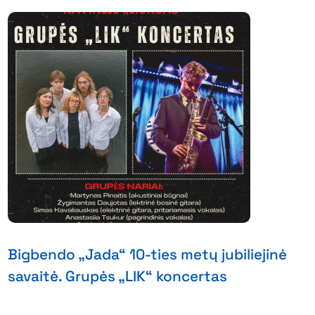
Bigbendo „Jada“ 10-ties metų jubiliejinė
savaitė. Grupės „LIK“ koncertas