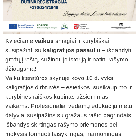
Kviečiame
vaikus
smagiai ir kūrybiškai
susipažinti su
kaligrafijos pasauliu
– išbandyti
gražųjį raštą, sužinoti jo istoriją ir patirti rašymo
džiaugsmą!
Vaikų literatūros skyriuje kovo 10 d. vyks
kaligrafijos dirbtuvės – estetikos, susikaupimo ir
kūrybinės raiškos kupinas užsiėmimas
vaikams. Profesionaliai vedamų edukacijų metu
dalyviai susipažins su gražaus rašto pagrindais,
išbandys skirtingas rašymo priemones bei
mokysis formuoti taisyklingas, harmoningas