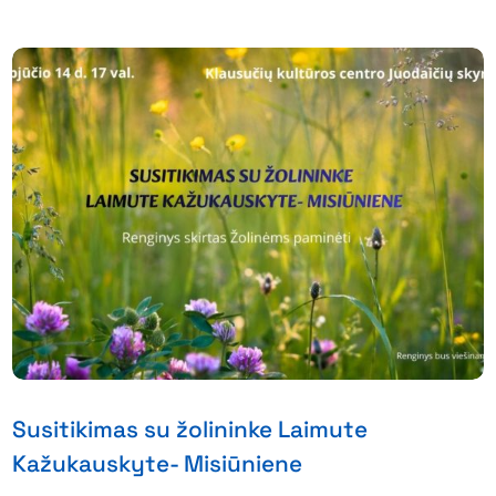
Susitikimas su žolininke Laimute
Kažukauskyte- Misiūniene