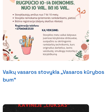
Vaikų vasaros stovykla „Vasaros kūrybos
bum“