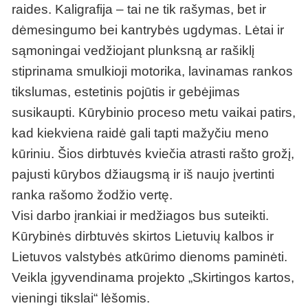
raides. Kaligrafija – tai ne tik rašymas, bet ir
dėmesingumo bei kantrybės ugdymas. Lėtai ir
sąmoningai vedžiojant plunksną ar rašiklį
stiprinama smulkioji motorika, lavinamas rankos
tikslumas, estetinis pojūtis ir gebėjimas
susikaupti. Kūrybinio proceso metu vaikai patirs,
kad kiekviena raidė gali tapti mažyčiu meno
kūriniu. Šios dirbtuvės kviečia atrasti rašto grožį,
pajusti kūrybos džiaugsmą ir iš naujo įvertinti
ranka rašomo žodžio vertę.
Visi darbo įrankiai ir medžiagos bus suteikti.
Kūrybinės dirbtuvės skirtos Lietuvių kalbos ir
Lietuvos valstybės atkūrimo dienoms paminėti.
Veikla įgyvendinama projekto „Skirtingos kartos,
vieningi tikslai“ lėšomis.