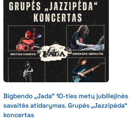
Bigbendo „Jada“ 10-ties metų jubiliejinės
savaitės atidarymas. Grupės „Jazzipėda“
koncertas