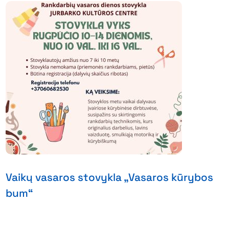
Vaikų vasaros stovykla „Vasaros kūrybos
bum“