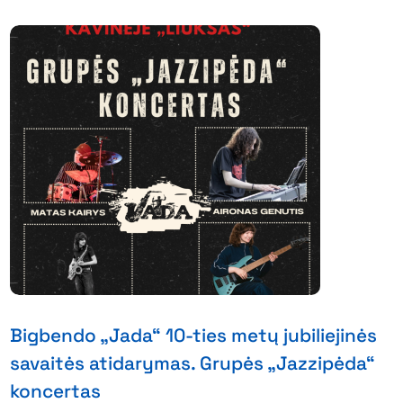
Bigbendo „Jada“ 10-ties metų jubiliejinės
savaitės atidarymas. Grupės „Jazzipėda“
koncertas