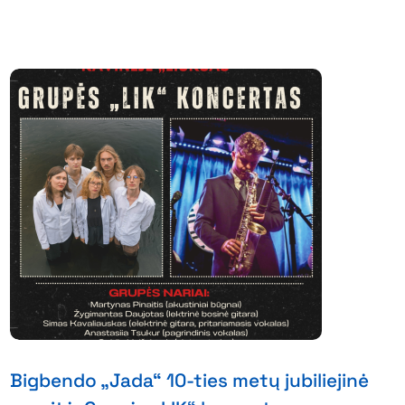
Bigbendo „Jada“ 10-ties metų jubiliejinė