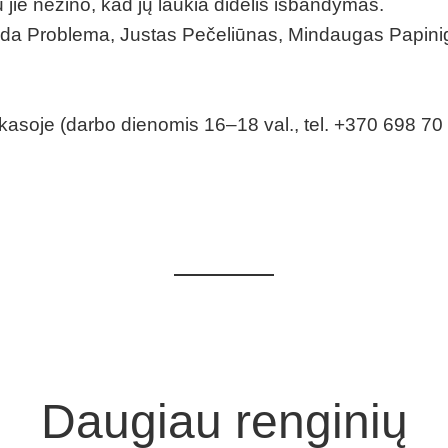
u jie nežino, kad jų laukia didelis išbandymas.
Goda Problema, Justas Pečeliūnas, Mindaugas Papinig
etų kasoje (darbo dienomis 16–18 val., tel. +370 698 70
Daugiau renginių