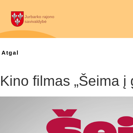
Jurbarko rajono
savivaldybė
Atgal
Kino filmas „Šeima į