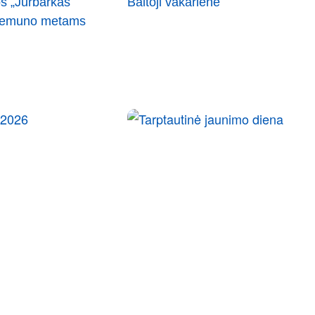
s „Jurbarkas
Baltoji vakarienė
 Nemuno metams