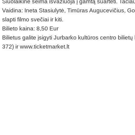
Šiuolaikinė šeima išvažiuoja į gamtą suartėti. Tačia
Vaidina: Ineta Stasiulytė, Timūras Augucevičius, 
slapti filmo svečiai ir kiti.
Bilieto kaina: 8,50 Eur
Bilietus galite įsigyti Jurbarko kultūros centro bili
372) ir www.ticketmarket.lt