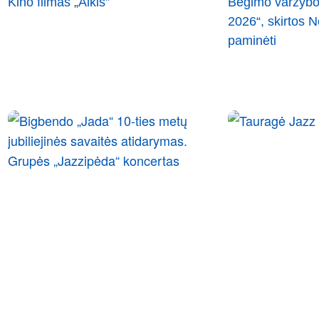
Kino filmas „Alkis”
Bėgimo varžybo
2026“, skirtos
paminėti