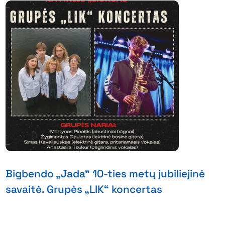
Bigbendo „Jada“ 10-ties metų jubiliejinė
savaitė. Grupės „LIK“ koncertas