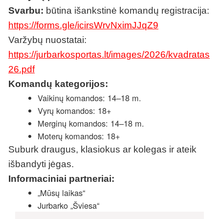
Svarbu:
būtina išankstinė komandų registracija:
https://forms.gle/icirsWrvNximJJqZ9
Varžybų nuostatai:
https://jurbarkosportas.lt/images/2026/kvadratas
26.pdf
Komandų kategorijos:
Vaikinų komandos: 14–18 m.
Vyrų komandos: 18+
Merginų komandos: 14–18 m.
Moterų komandos: 18+
Suburk draugus, klasiokus ar kolegas ir ateik
išbandyti jėgas.
Informaciniai partneriai:
„Mūsų laikas“
Jurbarko „Šviesa“