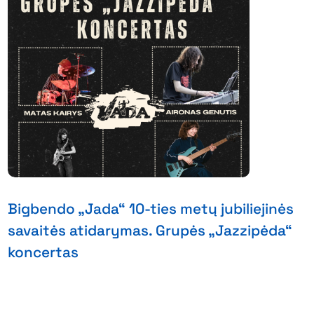
Bigbendo „Jada“ 10-ties metų jubiliejinės
savaitės atidarymas. Grupės „Jazzipėda“
koncertas