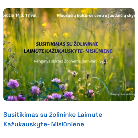
Susitikimas su žolininke Laimute
Kažukauskyte- Misiūniene