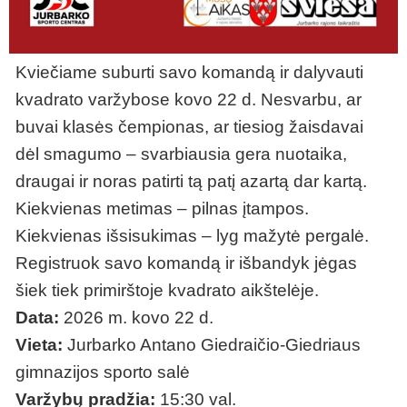
Kviečiame suburti savo komandą ir dalyvauti
kvadrato varžybose kovo 22 d. Nesvarbu, ar
buvai klasės čempionas, ar tiesiog žaisdavai
dėl smagumo – svarbiausia gera nuotaika,
draugai ir noras patirti tą patį azartą dar kartą.
Kiekvienas metimas – pilnas įtampos.
Kiekvienas išsisukimas – lyg mažytė pergalė.
Registruok savo komandą ir išbandyk jėgas
šiek tiek primirštoje kvadrato aikštelėje.
Data:
2026 m. kovo 22 d.
Vieta:
Jurbarko Antano Giedraičio-Giedriaus
gimnazijos sporto salė
Varžybų pradžia:
15:30 val.