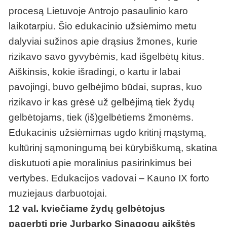
procesą Lietuvoje Antrojo pasaulinio karo
laikotarpiu. Šio edukacinio užsiėmimo metu
dalyviai sužinos apie drąsius žmones, kurie
rizikavo savo gyvybėmis, kad išgelbėtų kitus.
Aiškinsis, kokie išradingi, o kartu ir labai
pavojingi, buvo gelbėjimo būdai, supras, kuo
rizikavo ir kas grėsė už gelbėjimą tiek žydų
gelbėtojams, tiek (iš)gelbėtiems žmonėms.
Edukacinis užsiėmimas ugdo kritinį mąstymą,
kultūrinį sąmoningumą bei kūrybiškumą, skatina
diskutuoti apie moralinius pasirinkimus bei
vertybes. Edukacijos vadovai – Kauno IX forto
muziejaus darbuotojai.
12 val. kviečiame žydų gelbėtojus
pagerbti prie Jurbarko Sinagogų aikštės