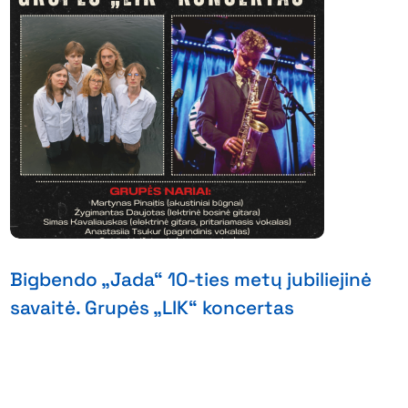
Bigbendo „Jada“ 10-ties metų jubiliejinė
savaitė. Grupės „LIK“ koncertas