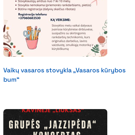
Vaikų vasaros stovykla „Vasaros kūrybos
bum“