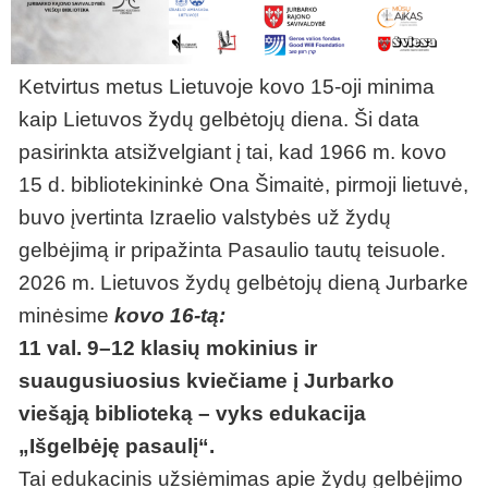
Ketvirtus metus Lietuvoje kovo 15-oji minima
kaip Lietuvos žydų gelbėtojų diena. Ši data
pasirinkta atsižvelgiant į tai, kad 1966 m. kovo
15 d. bibliotekininkė Ona Šimaitė, pirmoji lietuvė,
buvo įvertinta Izraelio valstybės už žydų
gelbėjimą ir pripažinta Pasaulio tautų teisuole.
2026 m. Lietuvos žydų gelbėtojų dieną Jurbarke
minėsime
kovo 16-tą:
11 val. 9–12 klasių mokinius ir
suaugusiuosius kviečiame į Jurbarko
viešąją biblioteką – vyks edukacija
„Išgelbėję pasaulį“.
Tai edukacinis užsiėmimas apie žydų gelbėjimo