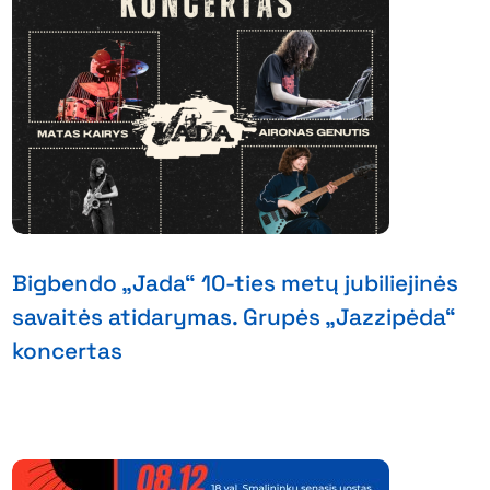
Bigbendo „Jada“ 10-ties metų jubiliejinės
savaitės atidarymas. Grupės „Jazzipėda“
koncertas