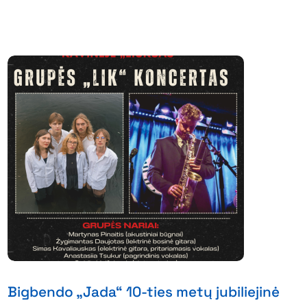
Bigbendo „Jada“ 10-ties metų jubiliejinė