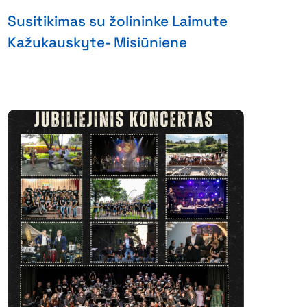
Susitikimas su žolininke Laimute
Kažukauskyte- Misiūniene