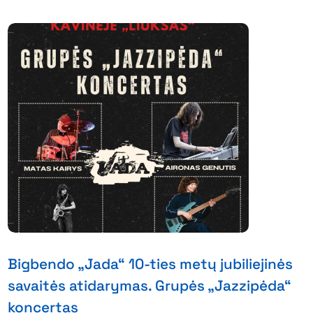
Bigbendo „Jada“ 10-ties metų jubiliejinės
savaitės atidarymas. Grupės „Jazzipėda“
koncertas