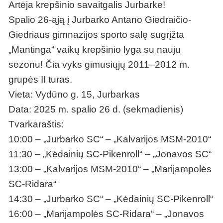
Artėja krepšinio savaitgalis Jurbarke!
Spalio 26-ąją į Jurbarko Antano Giedraičio-
Giedriaus gimnazijos sporto salę sugrįžta
„Mantinga“ vaikų krepšinio lyga su nauju
sezonu! Čia vyks gimusiųjų 2011–2012 m.
grupės II turas.
Vieta: Vydūno g. 15, Jurbarkas
Data: 2025 m. spalio 26 d. (sekmadienis)
Tvarkaraštis:
10:00 – „Jurbarko SC“ – „Kalvarijos MSM-2010“
11:30 – „Kėdainių SC-Pikenroll“ – „Jonavos SC“
13:00 – „Kalvarijos MSM-2010“ – „Marijampolės
SC-Ridara“
14:30 – „Jurbarko SC“ – „Kėdainių SC-Pikenroll“
16:00 – „Marijampolės SC-Ridara“ – „Jonavos