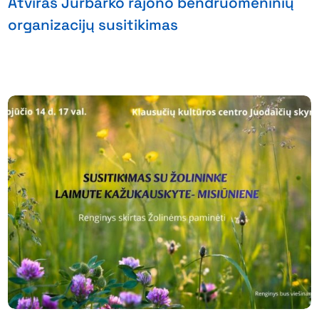
Atviras Jurbarko rajono bendruomeninių
organizacijų susitikimas