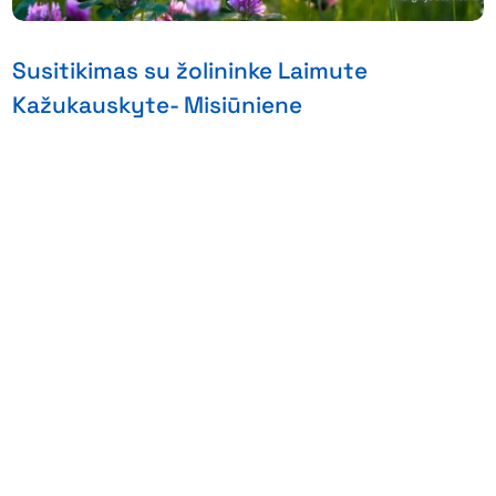
Susitikimas su žolininke Laimute
Kažukauskyte- Misiūniene