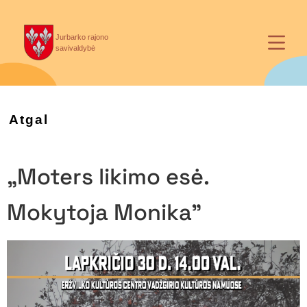
Jurbarko rajono
savivaldybė
Atgal
„Moters likimo esė.
Mokytoja Monika”