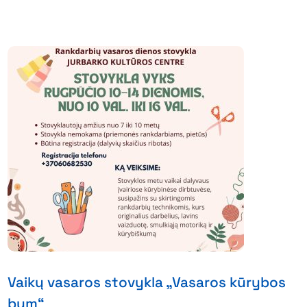
Vaikų vasaros stovykla „Vasaros kūrybos
bum“