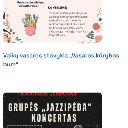
Vaikų vasaros stovykla „Vasaros kūrybos
bum“