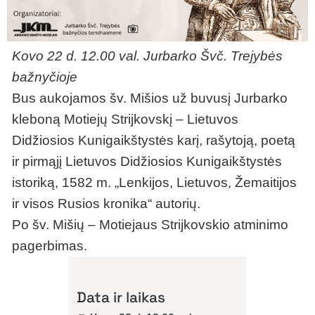
Kovo 22 d. 12.00 val.
Jurbarko Švč. Trejybės
bažnyčioje
Bus aukojamos šv. Mišios už buvusį Jurbarko
kleboną Motiejų Strijkovskį – Lietuvos
Didžiosios Kunigaikštystės karį, rašytoją, poetą
ir pirmąjį Lietuvos Didžiosios Kunigaikštystės
istoriką, 1582 m. „Lenkijos, Lietuvos, Žemaitijos
ir visos Rusios kronika“ autorių.
Po šv. Mišių – Motiejaus Strijkovskio atminimo
pagerbimas.
Data ir laikas