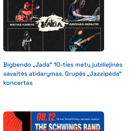
Bigbendo „Jada“ 10-ties metų jubiliejinės
savaitės atidarymas. Grupės „Jazzipėda“
koncertas