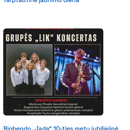
Bigbendo „Jada“ 10-ties metų jubiliejinė