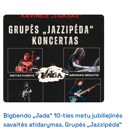
Bigbendo „Jada“ 10-ties metų jubiliejinės
savaitės atidarymas. Grupės „Jazzipėda“