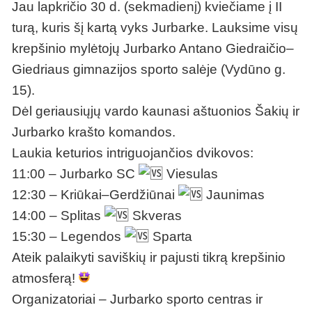
Jau lapkričio 30 d. (sekmadienį) kviečiame į II
turą, kuris šį kartą vyks Jurbarke. Lauksime visų
krepšinio mylėtojų Jurbarko Antano Giedraičio–
Giedriaus gimnazijos sporto salėje (Vydūno g.
15).
Dėl geriausiųjų vardo kaunasi aštuonios Šakių ir
Jurbarko krašto komandos.
Laukia keturios intriguojančios dvikovos:
11:00 – Jurbarko SC
Viesulas
12:30 – Kriūkai–Gerdžiūnai
Jaunimas
14:00 – Splitas
Skveras
15:30 – Legendos
Sparta
Ateik palaikyti saviškių ir pajusti tikrą krepšinio
atmosferą!
Organizatoriai – Jurbarko sporto centras ir