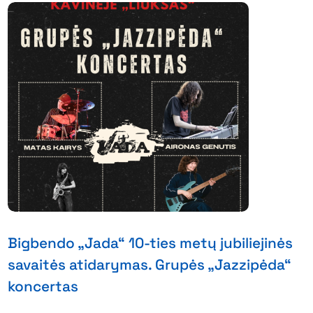
Bigbendo „Jada“ 10-ties metų jubiliejinės
savaitės atidarymas. Grupės „Jazzipėda“
koncertas