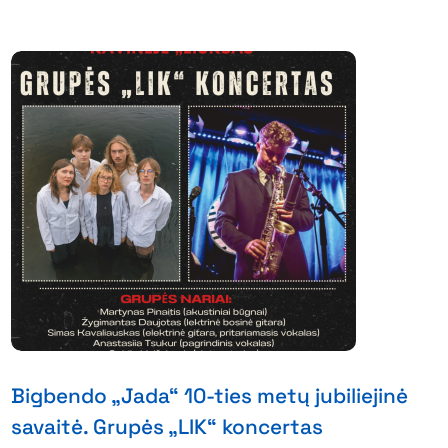
Bigbendo „Jada“ 10-ties metų jubiliejinė
savaitė. Grupės „LIK“ koncertas