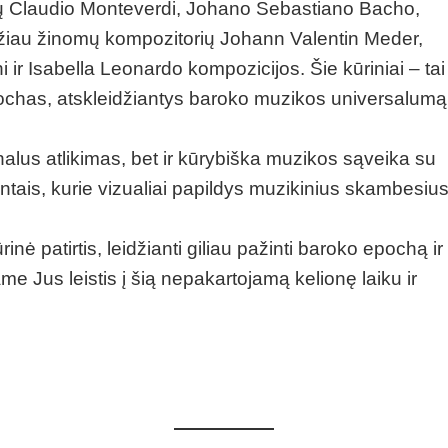
 Claudio Monteverdi, Johano Sebastiano Bacho,
ažiau žinomų kompozitorių Johann Valentin Meder,
 ir Isabella Leonardo kompozicijos. Šie kūriniai – tai
r epochas, atskleidžiantys baroko muzikos universalumą 
alus atlikimas, bet ir kūrybiška muzikos sąveika su
ntais, kurie vizualiai papildys muzikinius skambesius 
ūrinė patirtis, leidžianti giliau pažinti baroko epochą ir
me Jus leistis į šią nepakartojamą kelionę laiku ir