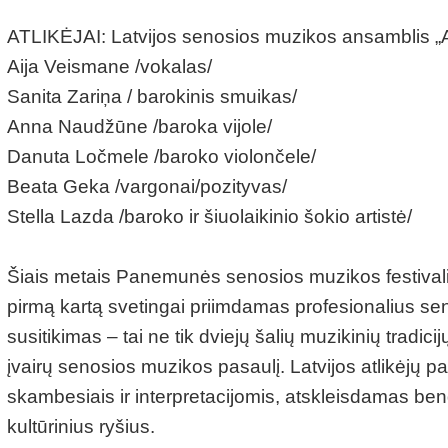
ATLIKĖJAI: Latvijos senosios muzikos ansamblis
Aija Veismane /vokalas/
Sanita Zariņa / barokinis smuikas/
Anna Naudžūne /baroka vijole/
Danuta Ločmele /baroko violončele/
Beata Geka /vargonai/pozityvas/
Stella Lazda /baroko ir šiuolaikinio šokio artistė/
Šiais metais Panemunės senosios muzikos festivalis
pirmą kartą svetingai priimdamas profesionalius sen
susitikimas – tai ne tik dviejų šalių muzikinių tradicij
įvairų senosios muzikos pasaulį. Latvijos atlikėjų p
skambesiais ir interpretacijomis, atskleisdamas ben
kultūrinius ryšius.