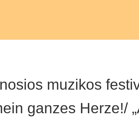
osios muzikos festiva
 mein ganzes Herze!/ 