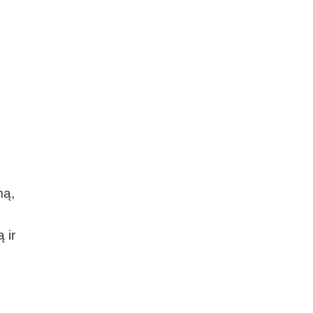
mą,
 ir