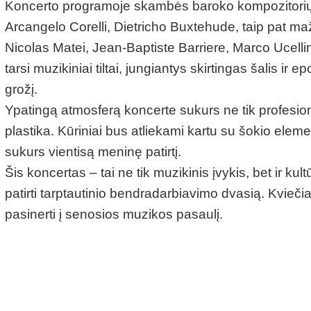
Koncerto programoje skambės baroko kompozitorių
Arcangelo Corelli, Dietricho Buxtehude, taip pat m
Nicolas Matei, Jean-Baptiste Barriere, Marco Ucellini
tarsi muzikiniai tiltai, jungiantys skirtingas šalis i
grožį.
Ypatingą atmosferą koncerte sukurs ne tik profesion
plastika. Kūriniai bus atliekami kartu su šokio eleme
sukurs vientisą meninę patirtį.
Šis koncertas – tai ne tik muzikinis įvykis, bet ir kult
patirti tarptautinio bendradarbiavimo dvasią. Kviečia
pasinerti į senosios muzikos pasaulį.