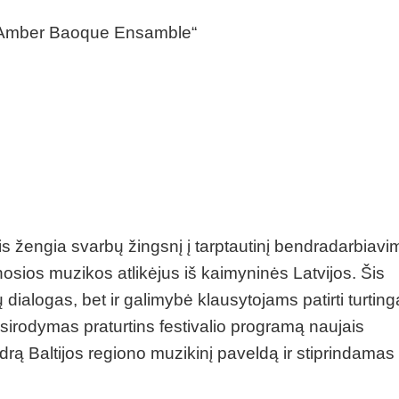
 „Amber Baoque Ensamble“
 žengia svarbų žingsnį į tarptautinį bendradarbiavi
osios muzikos atlikėjus iš kaimyninės Latvijos. Šis
ų dialogas, bet ir galimybė klausytojams patirti turtingą
asirodymas praturtins festivalio programą naujais
drą Baltijos regiono muzikinį paveldą ir stiprindamas