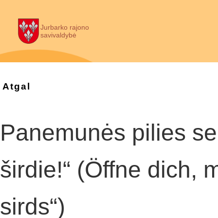
Jurbarko rajono
savivaldybė
Atgal
Panemunės pilies sen
širdie!“ (Öffne dich,
sirds“)