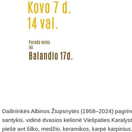
Dailininkės Albinos Žiupsnytės (1958–2024) pagri
santykis, vidinė dvasios kelionė Viešpaties Karalyst
piešė ant šilko, medžio, keramikos, karpė karpinius