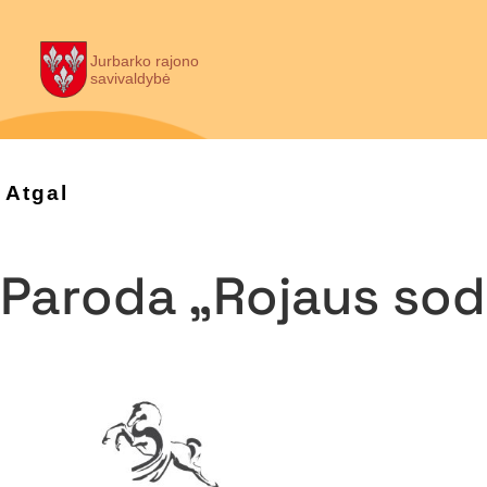
Jurbarko rajono
savivaldybė
Atgal
Paroda „Rojaus sod