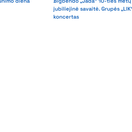
unimo diena
Bigbendo „Jada“ 10-ties metų
jubiliejinė savaitė. Grupės „LIK
koncertas