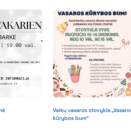
enė
Vaikų vasaros stovykla „Vasaro
kūrybos bum“