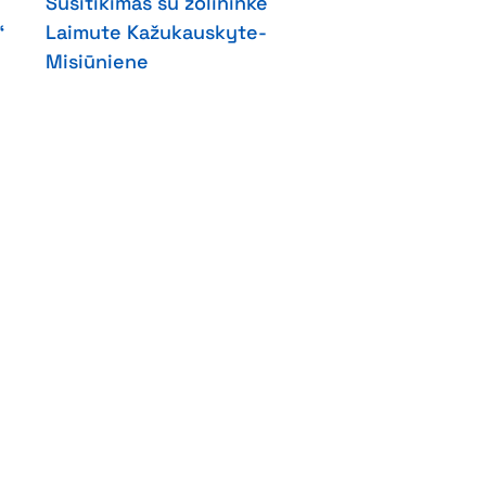
Susitikimas su žolininke
“
Laimute Kažukauskyte-
Misiūniene