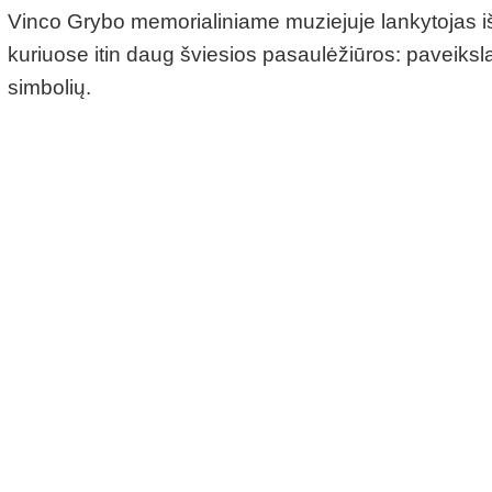
Vinco Grybo memorialiniame muziejuje lankytojas iš
kuriuose itin daug šviesios pasaulėžiūros: paveiksla
simbolių.