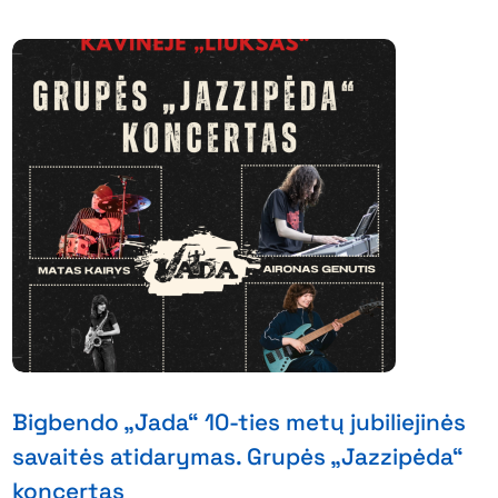
Bigbendo „Jada“ 10-ties metų jubiliejinės
savaitės atidarymas. Grupės „Jazzipėda“
koncertas