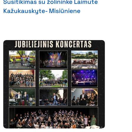
Susitikimas su žolininke Laimute
Kažukauskyte- Misiūniene