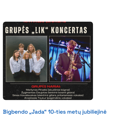
Bigbendo „Jada“ 10-ties metų jubiliejinė