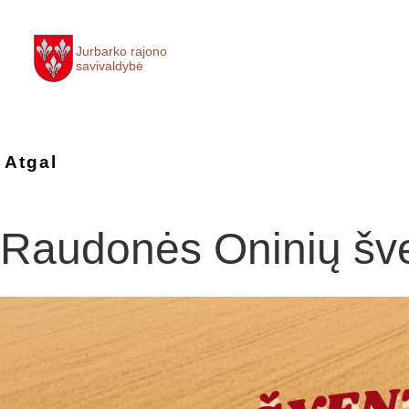
Jurbarko rajono
savivaldybė
Atgal
Raudonės Oninių šv