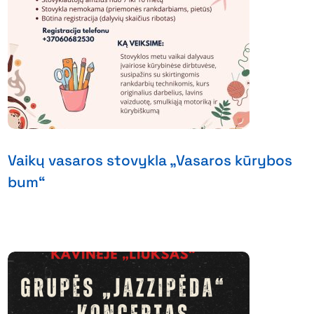
Vaikų vasaros stovykla „Vasaros kūrybos
bum“