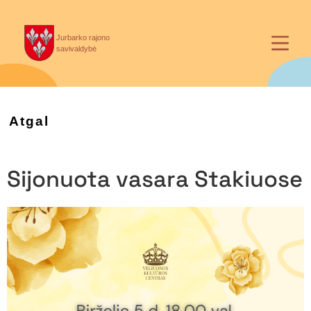
Jurbarko rajono
savivaldybė
Atgal
Sijonuota vasara Stakiuose