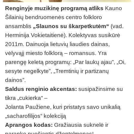
Renginyje muzikinę programą atliks
Kauno
Šilainių bendruomenės centro folkloro
ansamblis
„Slaunos su škarpetkutėm“
(vad.
Herminija Vokietaitienė). Kolektyvas susikūrė
2011m. Dainuoja lietuvių liaudies dainas,
vėlyvąjį miesto folklorą – romansus. Yra
parengę keletą programų: „Par laukų ajau”, „Oi,
sesyte negelkyte”, „Tremtinių ir partizanų
dainos”.
Saldus renginio akcentas:
susipažinsime su
tikra „cukierka“ –
Jolanta Paužiene, kuri pristatys savo unikalią
„sacharofilijos“ kolekciją
Aprangos kodas:
Gražiausia suknelė ir
parankę puošiantis džentelmenas!