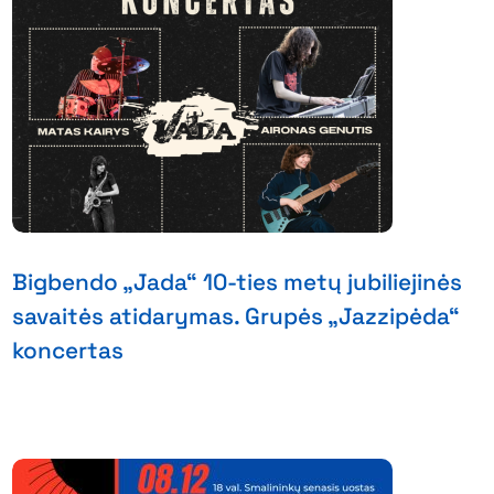
Bigbendo „Jada“ 10-ties metų jubiliejinės
savaitės atidarymas. Grupės „Jazzipėda“
koncertas