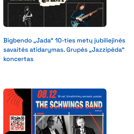
Bigbendo „Jada“ 10-ties metų jubiliejinės
savaitės atidarymas. Grupės „Jazzipėda“
koncertas