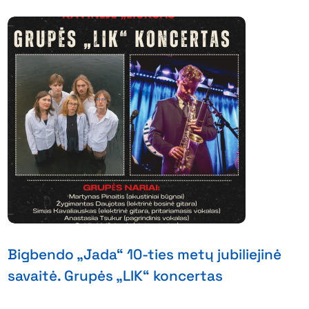
Bigbendo „Jada“ 10-ties metų jubiliejinė
savaitė. Grupės „LIK“ koncertas