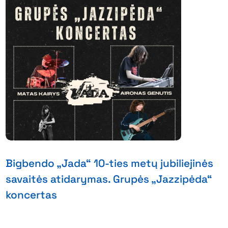
Bigbendo „Jada“ 10-ties metų jubiliejinės
savaitės atidarymas. Grupės „Jazzipėda“
koncertas