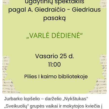
Jurbarko lopšelio – darželio „Nykštukas“
„Sveikuolių“ grupės vaikai ir mokytojos kviečia į