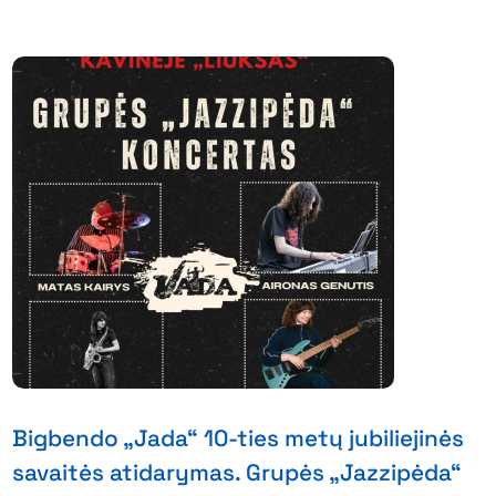
Bigbendo „Jada“ 10-ties metų jubiliejinės
savaitės atidarymas. Grupės „Jazzipėda“