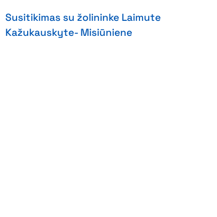
Susitikimas su žolininke Laimute
Kažukauskyte- Misiūniene