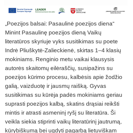
„Poezijos balsai: Pasaulinė poezijos diena“
Minint Pasaulinę poezijos dieną Vaikų
literatūros skyriuje vyks susitikimas su poete
Indrė Pliuškytė-Zalieckienė, skirtas 1–4 klasių
mokiniams. Renginio metu vaikai klausysis
autorės skaitomų eilėraščių, susipažins su
poezijos kūrimo procesu, kalbėsis apie žodžio
galią, vaizduotę ir jausmų raišką. Gyvas
susitikimas su kūrėja padės mokiniams geriau
suprasti poezijos kalbą, skatins drąsiai reikšti
mintis ir atrasti asmeninį ryšį su literatūra. Ši
veikla siekia stiprinti vaikų literatūrinį jautrumą,
kūrybiškumą bei ugdyti pagarbą lietuviškam