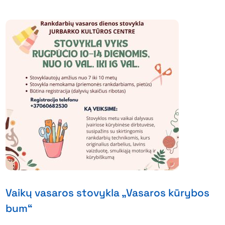
Vaikų vasaros stovykla „Vasaros kūrybos
bum“