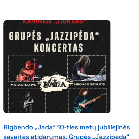
Bigbendo „Jada“ 10-ties metų jubiliejinės
savaitės atidarymas. Grupės „Jazzipėda“