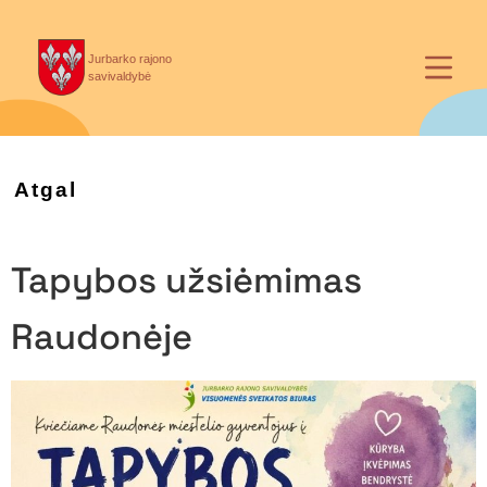
Jurbarko rajono
savivaldybė
Atgal
Tapybos užsiėmimas
Raudonėje