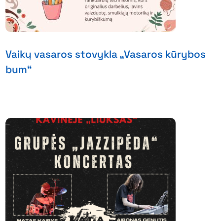
Vaikų vasaros stovykla „Vasaros kūrybos
bum“