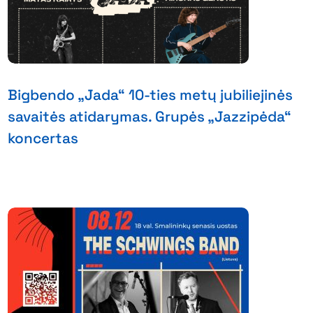
Bigbendo „Jada“ 10-ties metų jubiliejinės
savaitės atidarymas. Grupės „Jazzipėda“
koncertas