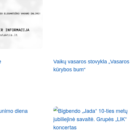
ė
Vaikų vasaros stovykla „Vasaros
kūrybos bum“