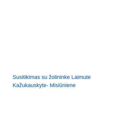
Susitikimas su žolininke Laimute
Kažukauskyte- Misiūniene