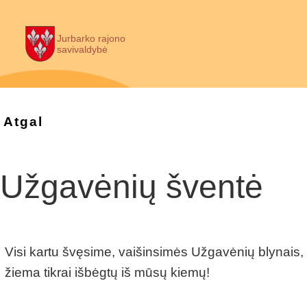
Jurbarko rajono
savivaldybė
Atgal
Užgavėnių šventė
Visi kartu švęsime, vaišinsimės Užgavėnių blynais,
žiema tikrai išbėgtų iš mūsų kiemų!