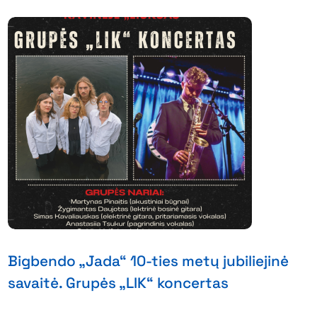
Bigbendo „Jada“ 10-ties metų jubiliejinė
savaitė. Grupės „LIK“ koncertas