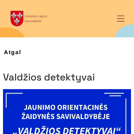
Jurbarko rajono
savivaldybė
Atgal
Valdžios detektyvai