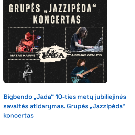
Bigbendo „Jada“ 10-ties metų jubiliejinės
savaitės atidarymas. Grupės „Jazzipėda“
koncertas