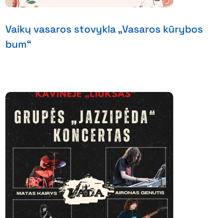
Vaikų vasaros stovykla „Vasaros kūrybos
bum“