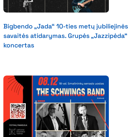
Bigbendo „Jada“ 10-ties metų jubiliejinės
savaitės atidarymas. Grupės „Jazzipėda“
koncertas