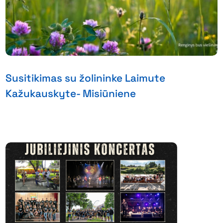
Susitikimas su žolininke Laimute
Kažukauskyte- Misiūniene