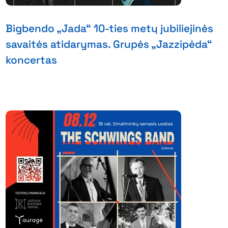
Bigbendo „Jada“ 10-ties metų jubiliejinės
savaitės atidarymas. Grupės „Jazzipėda“
koncertas