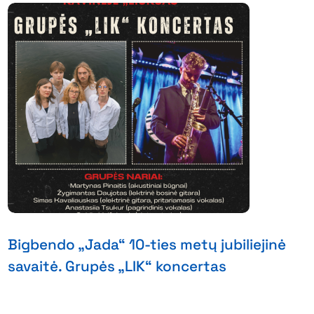
Bigbendo „Jada“ 10-ties metų jubiliejinė
savaitė. Grupės „LIK“ koncertas