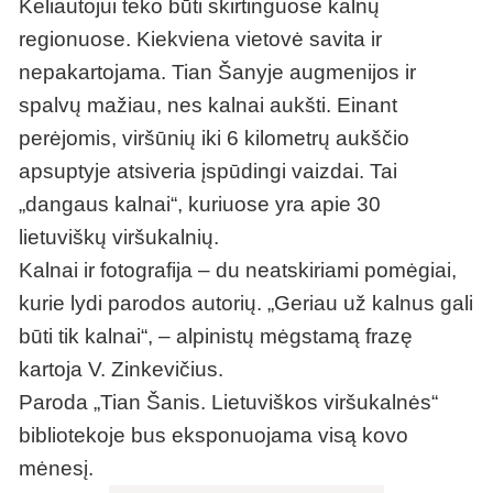
Keliautojui teko būti skirtinguose kalnų
regionuose. Kiekviena vietovė savita ir
nepakartojama. Tian Šanyje augmenijos ir
spalvų mažiau, nes kalnai aukšti. Einant
perėjomis, viršūnių iki 6 kilometrų aukščio
apsuptyje atsiveria įspūdingi vaizdai. Tai
„dangaus kalnai“, kuriuose yra apie 30
lietuviškų viršukalnių.
Kalnai ir fotografija – du neatskiriami pomėgiai,
kurie lydi parodos autorių. „Geriau už kalnus gali
būti tik kalnai“, – alpinistų mėgstamą frazę
kartoja V. Zinkevičius.
Paroda „Tian Šanis. Lietuviškos viršukalnės“
bibliotekoje bus eksponuojama visą kovo
mėnesį.