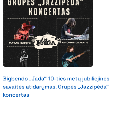
Bigbendo „Jada“ 10-ties metų jubiliejinės
savaitės atidarymas. Grupės „Jazzipėda“
koncertas