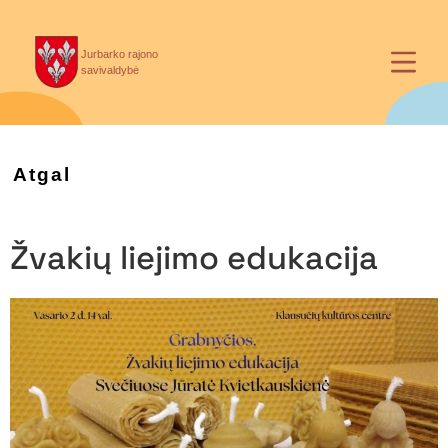
Jurbarko rajono
savivaldybė
Atgal
Žvakių liejimo edukacija