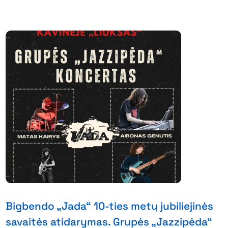
Bigbendo „Jada“ 10-ties metų jubiliejinės
savaitės atidarymas. Grupės „Jazzipėda“