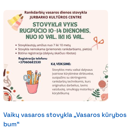
Vaikų vasaros stovykla „Vasaros kūrybos
bum“