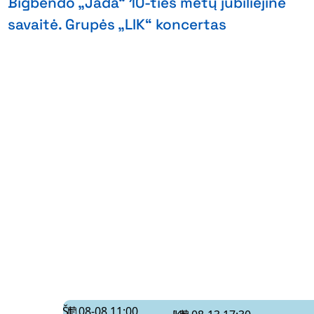
Bigbendo „Jada“ 10-ties metų jubiliejinė
savaitė. Grupės „LIK“ koncertas
Št. 08-08 11:00